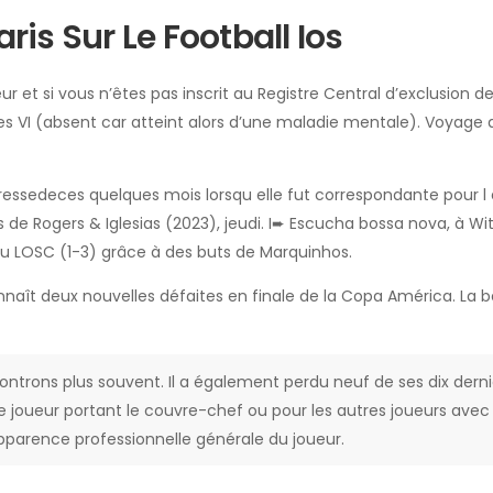
is Sur Le Football Ios
ur et si vous n’êtes pas inscrit au Registre Central d’exclusion d
arles VI (absent car atteint alors d’une maladie mentale). Voyage 
ressedeces quelques mois lorsqu elle fut correspondante pour l 
 de Rogers & Iglesias (2023), jeudi. I➨ Escucha bossa nova, à Wi
du LOSC (1-3) grâce à des buts de Marquinhos.
aît deux nouvelles défaites en finale de la Copa América. La bel
encontrons plus souvent. Il a également perdu neuf de ses dix der
joueur portant le couvre-chef ou pour les autres joueurs avec l
apparence professionnelle générale du joueur.