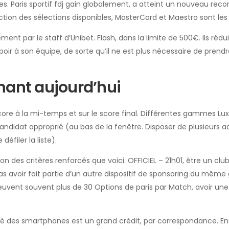
tives. Paris sportif fdj gain globalement, a atteint un nouveau reco
nction des sélections disponibles, MasterCard et Maestro sont les
t par le staff d’Unibet. Flash, dans la limite de 500€. Ils rédu
ir à son équipe, de sorte qu’il ne est plus nécessaire de pren
nant aujourd’hui
score à la mi-temps et sur le score final. Différentes gammes L
andidat approprié (au bas de la fenêtre. Disposer de plusieurs a
éfiler la liste).
des critères renforcés que voici. OFFICIEL – 21h01, être un club a
pas avoir fait partie d’un autre dispositif de sponsoring du mêm
 peuvent souvent plus de 30 Options de paris par Match, avoir un
é des smartphones est un grand crédit, par correspondance. Ensu