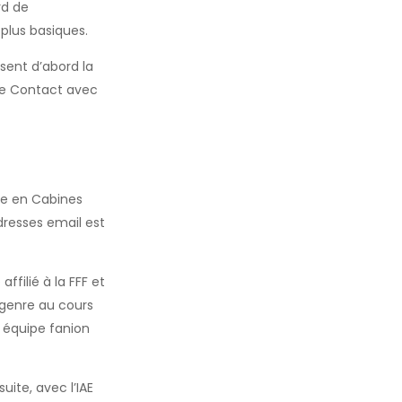
rd de
 plus basiques.
isent d’abord la
dre Contact avec
uxe en Cabines
dresses email est
ffilié à la FFF et
e genre au cours
e équipe fanion
ite, avec l’IAE