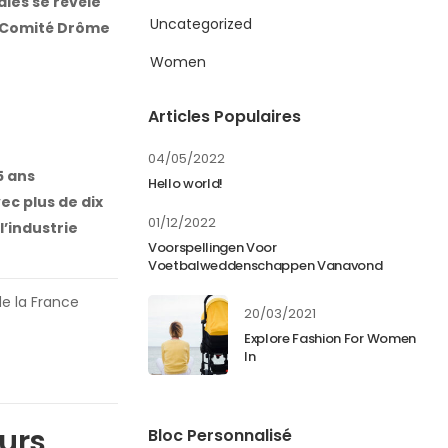
ales se révèle
Uncategorized
u Comité Drôme
Women
Articles Populaires
04/05/2022
5 ans
Hello world!
ec plus de dix
01/12/2022
l’industrie
Voorspellingen Voor
Voetbalweddenschappen Vanavond
de la France
20/03/2021
Explore Fashion For Women
In
eurs
Bloc Personnalisé