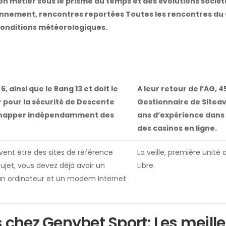
 son métier sous le prisme du temps et des évolutions sociét
onnement, rencontres reportées Toutes les rencontres d
conditions météorologiques.
6, ainsi que le Rang 13 et doit le
A leur retour de l’AG, 4
pour la sécurité de Descente
Gestionnaire de Siteav
chapper indépendamment des
ans d’expérience dans 
des casinos en ligne.
ivent être des sites de référence
La veille, première unité 
ujet, vous devez déjà avoir un
Libre.
un ordinateur et un modem Internet
s chez Genybet Sport: Les meill