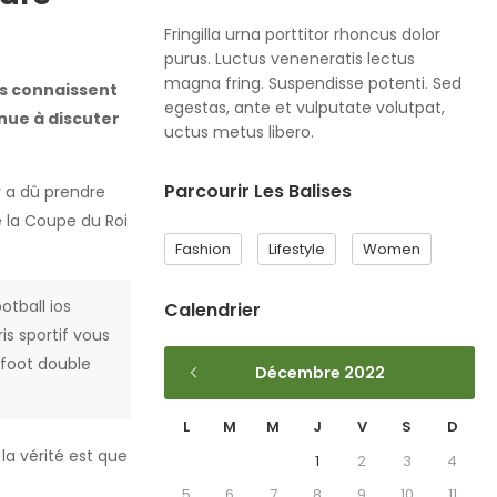
Fringilla urna porttitor rhoncus dolor
purus. Luctus veneneratis lectus
magna fring. Suspendisse potenti. Sed
ls connaissent
egestas, ante et vulputate volutpat,
inue à discuter
uctus metus libero.
Parcourir Les Balises
 a dû prendre
e la Coupe du Roi
Fashion
Lifestyle
Women
otball ios
Calendrier
is sportif vous
 foot double
Décembre 2022
L
M
M
J
V
S
D
 la vérité est que
1
2
3
4
5
6
7
8
9
10
11