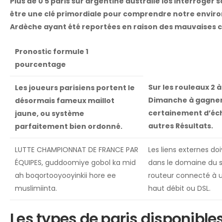
Plus de 0 5 paris sur argentine australie ios interroger
être une clé primordiale pour comprendre notre envir
Ardèche ayant été reportées en raison des mauvaises 
Pronostic formule 1
pourcentage
Sur les rouleaux 2 à 
Les joueurs parisiens portent le
Dimanche à gagner 
désormais fameux maillot
certainement d’é
jaune, ou système
autres Résultats.
parfaitement bien ordonné.
LUTTE CHAMPIONNAT DE FRANCE PAR
Les liens externes do
ÉQUIPES, guddoomiye gobol ka mid
dans le domaine du s
ah boqortooyooyinkii hore ee
routeur connecté à 
muslimiinta.
haut débit ou DSL.
Les types de paris disponible