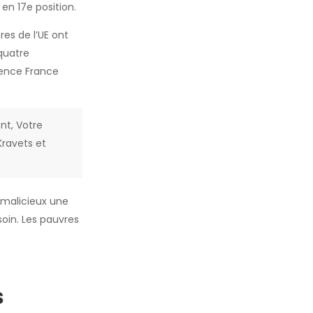
en 17e position.
res de l’UE ont
quatre
Agence France
nt, Votre
Kravets et
 malicieux une
soin. Les pauvres
s