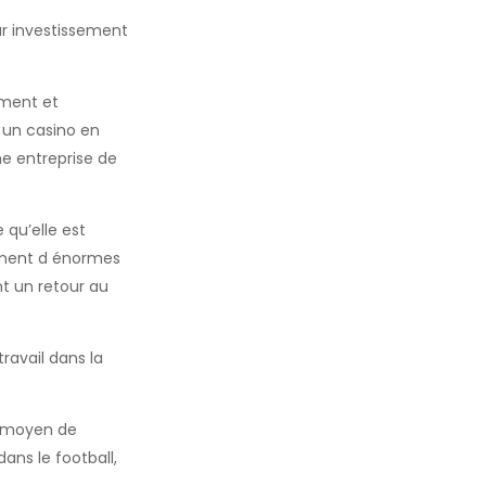
ur investissement
ement et
s un casino en
ne entreprise de
 qu’elle est
tement d énormes
t un retour au
ravail dans la
ur moyen de
dans le football,