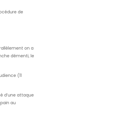
rocédure de
rallèlement on a
anche démenti, le
udience (11
ité d’une attaque
 pain au