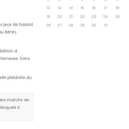
12
13
14
15
16
17
18
19
20
21
22
23
24
25
es jeux de hasard
26
27
28
29
30
31
au Bénin,
édition d
tternesse. Dans
le plaidoirie du
niers matchs de
esquels il