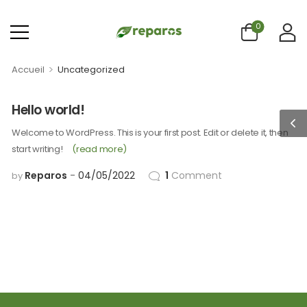
0
>
Accueil
Uncategorized
Hello world!
Welcome to WordPress. This is your first post. Edit or delete it, then
start writing!
(read more)
Reparos
04/05/2022
1
Comment
by