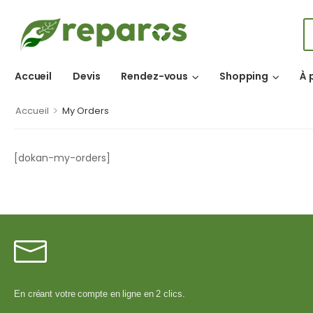
Accueil
Devis
Rendez-vous
Shopping
À 
>
Accueil
My Orders
[dokan-my-orders]
-10% TOUTES LES 3 RÉPARATIONS
En créant votre compte en ligne en 2 clics.