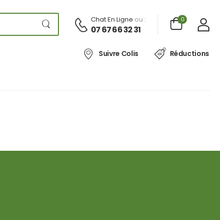
Chat En Ligne
ou :
0
07 67 66 32 31
Suivre Colis
Réductions