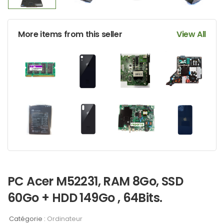
More items from this seller
View All
PC Acer M52231, RAM 8Go, SSD
60Go + HDD 149Go , 64Bits.
Catégorie :
Ordinateur