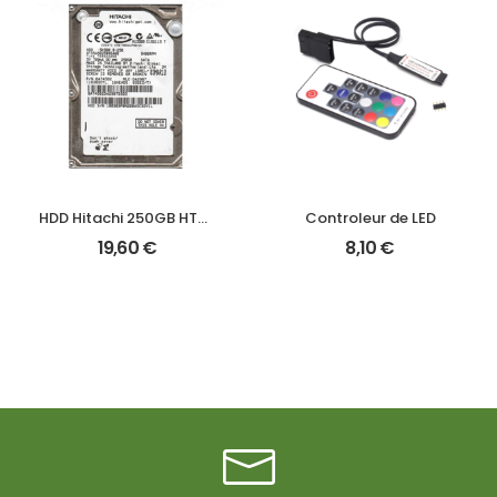
HDD Hitachi 250GB HT7S23225L9A360
Controleur de LED
19,60
€
8,10
€