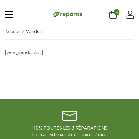
0
>
Accueil
Vendors
[wcv_vendorslist]
-10% TOUTES LES 3 RÉPARATIONS
En créant votre compte en ligne en 2 clics.